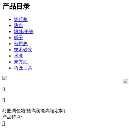
产品目录
瓷砖胶
防水
填缝/美缝
腻子
密封胶
技术砂浆
水漆
東方紅
巧匠工具


巧匠调色箱(德高美缝高端定制)
产品特点:
