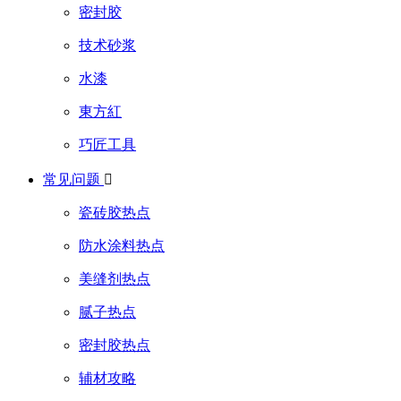
密封胶
技术砂浆
水漆
東方紅
巧匠工具
常见问题

瓷砖胶热点
防水涂料热点
美缝剂热点
腻子热点
密封胶热点
辅材攻略