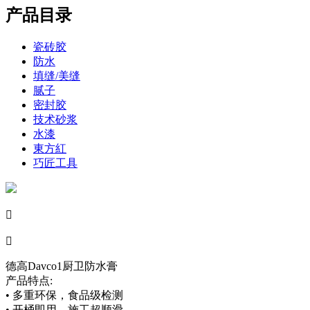
产品目录
瓷砖胶
防水
填缝/美缝
腻子
密封胶
技术砂浆
水漆
東方紅
巧匠工具


德高Davco1厨卫防水膏
产品特点:
• 多重环保，食品级检测
• 开桶即用，施工超顺滑