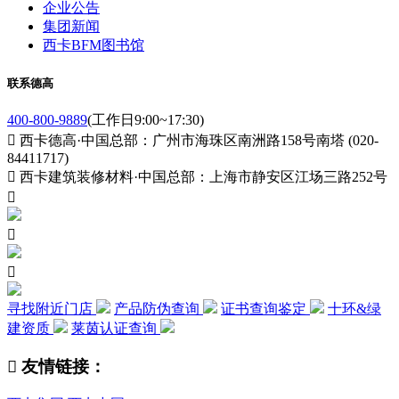
企业公告
集团新闻
西卡BFM图书馆
联系德高
400-800-9889
(工作日9:00~17:30)

西卡德高·中国总部：广州市海珠区南洲路158号南塔 (020-
84411717)

西卡建筑装修材料·中国总部：上海市静安区江场三路252号



寻找附近门店
产品防伪查询
证书查询鉴定
十环&绿
建资质
莱茵认证查询

友情链接：