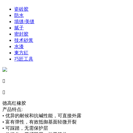
瓷砖胶
防水
填缝/美缝
腻子
密封胶
技术砂浆
水漆
東方紅
巧匠工具


德高红橡胶
产品特点:
• 优异的耐候和抗碱性能，可直接外露
• 富有弹性，有效抵御基面轻微开裂
• 可踩踏，无需保护层