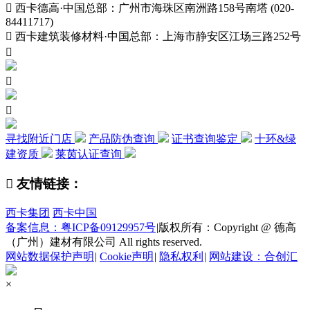

西卡德高·中国总部：广州市海珠区南洲路158号南塔 (020-
84411717)

西卡建筑装修材料·中国总部：上海市静安区江场三路252号



寻找附近门店
产品防伪查询
证书查询鉴定
十环&绿
建资质
莱茵认证查询

友情链接：
西卡集团
西卡中国
备案信息：粤ICP备09129957号
|
版权所有：Copyright @ 德高
（广州）建材有限公司 All rights reserved.
网站数据保护声明
|
Cookie声明
|
隐私权利
|
网站建设：合创汇
×