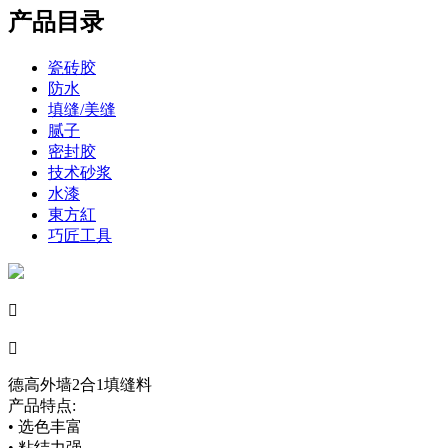
产品目录
瓷砖胶
防水
填缝/美缝
腻子
密封胶
技术砂浆
水漆
東方紅
巧匠工具


德高外墙2合1填缝料
产品特点:
• 选色丰富
• 粘结力强