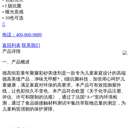
• I 级抗菌
• 哑光质感
• 10色可选

电话：400-800-9889
返回列表
联系我们
产品详情
一、产品概述
德高恒彩童年聚脲彩砂美缝剂是一款专为儿童家庭设计的高端
德高美缝产品，净味无甲醛*，I级抗菌科技，加倍用心呵护儿
童健康，满足家庭对环保的高要求。本产品可有效抵御紫外
线，让色彩恒久不变色。本产品符合欧盟《关于化学品注册、
评估、许可和限制的法规》，通过了法国“A+“室内环境检
测，通过了食品级接触材料测试中氯仿萃取物总量的测定，为
儿童构筑强韧的保护屏障。