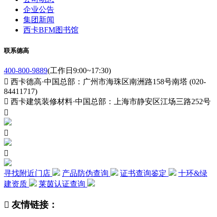
企业公告
集团新闻
西卡BFM图书馆
联系德高
400-800-9889
(工作日9:00~17:30)

西卡德高·中国总部：广州市海珠区南洲路158号南塔 (020-
84411717)

西卡建筑装修材料·中国总部：上海市静安区江场三路252号



寻找附近门店
产品防伪查询
证书查询鉴定
十环&绿
建资质
莱茵认证查询

友情链接：