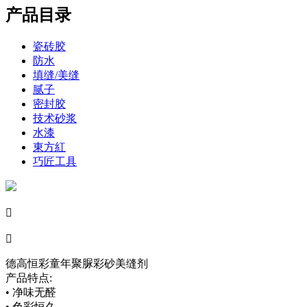
产品目录
瓷砖胶
防水
填缝/美缝
腻子
密封胶
技术砂浆
水漆
東方紅
巧匠工具


德高恒彩童年聚脲彩砂美缝剂
产品特点:
• 净味无醛
• 色彩恒久