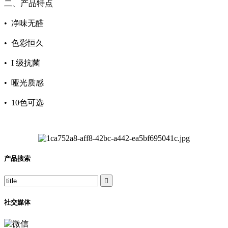
二、产品特点
•
净味无醛
•
色彩恒久
•
I 级抗菌
•
哑光质感
•
10色可选
产品搜索

社交媒体