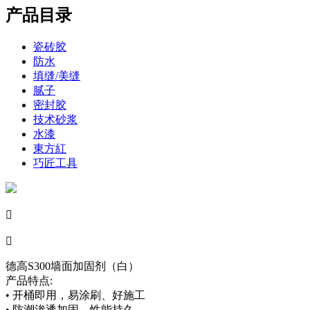
产品目录
瓷砖胶
防水
填缝/美缝
腻子
密封胶
技术砂浆
水漆
東方紅
巧匠工具


德高S300墙面加固剂（白）
产品特点:
• 开桶即用，易涂刷、好施工
• 防潮渗透加固，性能持久