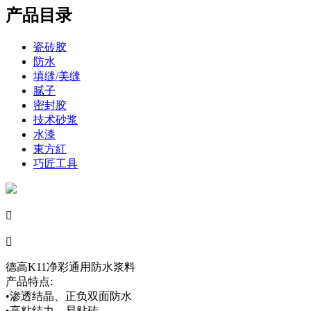
产品目录
瓷砖胶
防水
填缝/美缝
腻子
密封胶
技术砂浆
水漆
東方紅
巧匠工具


德高K11净彩通用防水浆料
产品特点:
•渗透结晶、正负双面防水
•高粘结力，易贴砖