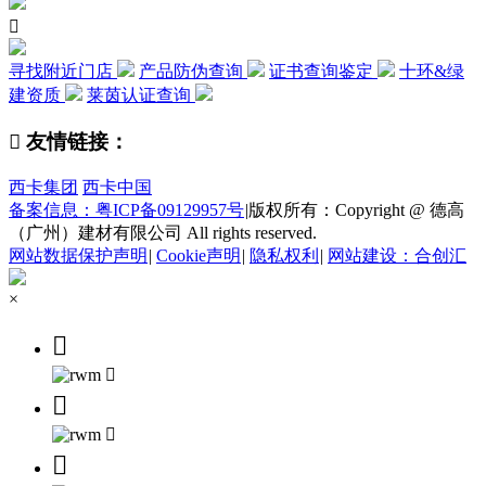

寻找附近门店
产品防伪查询
证书查询鉴定
十环&绿
建资质
莱茵认证查询

友情链接：
西卡集团
西卡中国
备案信息：粤ICP备09129957号
|
版权所有：Copyright @ 德高
（广州）建材有限公司 All rights reserved.
网站数据保护声明
|
Cookie声明
|
隐私权利
|
网站建设：合创汇
×




