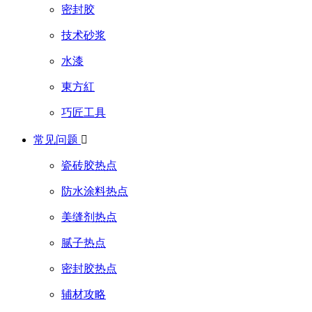
密封胶
技术砂浆
水漆
東方紅
巧匠工具
常见问题

瓷砖胶热点
防水涂料热点
美缝剂热点
腻子热点
密封胶热点
辅材攻略