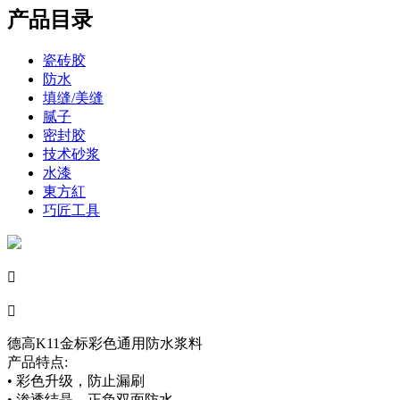
产品目录
瓷砖胶
防水
填缝/美缝
腻子
密封胶
技术砂浆
水漆
東方紅
巧匠工具


德高K11金标彩色通用防水浆料
产品特点:
• 彩色升级，防止漏刷
• 渗透结晶，正负双面防水