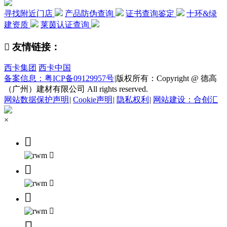
寻找附近门店
产品防伪查询
证书查询鉴定
十环&绿
建资质
莱茵认证查询

友情链接：
西卡集团
西卡中国
备案信息：粤ICP备09129957号
|
版权所有：Copyright @ 德高
（广州）建材有限公司 All rights reserved.
网站数据保护声明
|
Cookie声明
|
隐私权利
|
网站建设：合创汇
×






