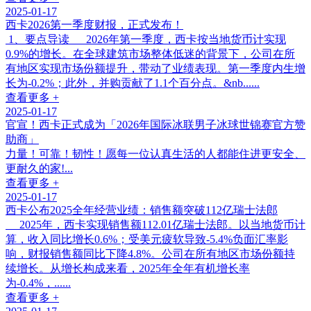
2025-01-17
西卡2026第一季度财报，正式发布！
1、要点导读 2026年第一季度，西卡按当地货币计实现
0.9%的增长。在全球建筑市场整体低迷的背景下，公司在所
有地区实现市场份额提升，带动了业绩表现。第一季度内生增
长为-0.2%；此外，并购贡献了1.1个百分点。&nb......
查看更多 +
2025-01-17
官宣！西卡正式成为「2026年国际冰联男子冰球世锦赛官方赞
助商」
力量！可靠！韧性！愿每一位认真生活的人都能住进更安全、
更耐久的家!...
查看更多 +
2025-01-17
西卡公布2025全年经营业绩：销售额突破112亿瑞士法郎
2025年，西卡实现销售额112.01亿瑞士法郎。以当地货币计
算，收入同比增长0.6%；受美元疲软导致-5.4%负面汇率影
响，财报销售额同比下降4.8%。公司在所有地区市场份额持
续增长。从增长构成来看，2025年全年有机增长率
为-0.4%，......
查看更多 +