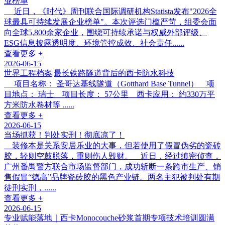
业榜单
近日，《时代》周刊联合国际调研机构Statista发布"2026全
球最具可持续发展企业榜单"。本次评选门槛严苛，组委会面
向全球5,800余家企业，围绕可持续承诺与权威外部评级、
ESG信息披露透明度、环境管控成效、社会责任......
查看更多 +
2026-06-15
世界工程档案|最长铁路隧道背后的西卡防水科技
项目名称： 圣哥达基线隧道（Gotthard Base Tunnel） 项
目地点： 瑞士 项目长度： 57公里 西卡应用： 约330万平
方米防水卷材等 ......
查看更多 +
2026-06-15
当场抓获！判处实刑！彻底凉了！
装修本是关系安居乐业的大事，但若使用了假冒伪劣的瓷砖
胶，轻则空鼓脱落，重则伤人毁财。 近日，经过缜密侦查，
广州番禺警方联合市场监督部门，成功斩断一条跨市生产、销
售假冒“德高”品牌瓷砖胶的黑色产业链。两名主犯被判处有期
徒刑实刑，......
查看更多 +
2026-06-15
专业赋能落地｜西卡Monocouche砂浆首期专项技术培训圆满