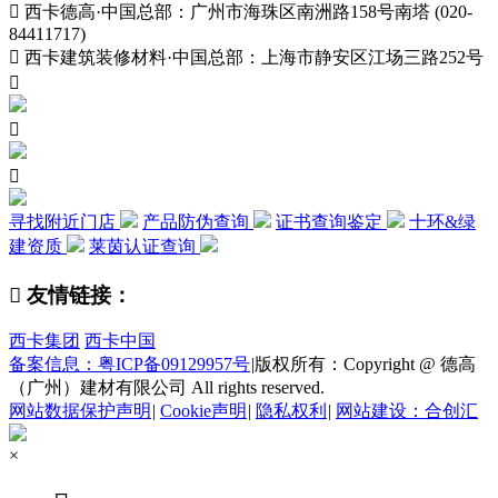

西卡德高·中国总部：广州市海珠区南洲路158号南塔 (020-
84411717)

西卡建筑装修材料·中国总部：上海市静安区江场三路252号



寻找附近门店
产品防伪查询
证书查询鉴定
十环&绿
建资质
莱茵认证查询

友情链接：
西卡集团
西卡中国
备案信息：粤ICP备09129957号
|
版权所有：Copyright @ 德高
（广州）建材有限公司 All rights reserved.
网站数据保护声明
|
Cookie声明
|
隐私权利
|
网站建设：合创汇
×