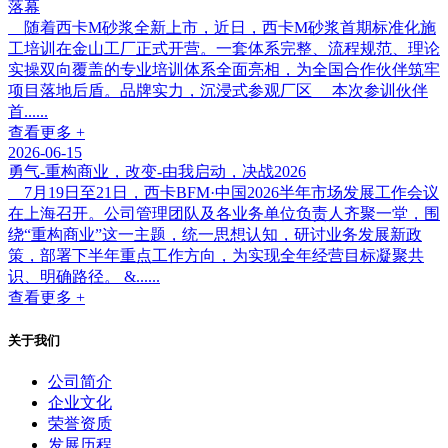
落幕
随着西卡M砂浆全新上市，近日，西卡M砂浆首期标准化施
工培训在金山工厂正式开营。一套体系完整、流程规范、理论
实操双向覆盖的专业培训体系全面亮相，为全国合作伙伴筑牢
项目落地后盾。品牌实力，沉浸式参观厂区 本次参训伙伴
首......
查看更多 +
2026-06-15
勇气-重构商业，改变-由我启动，决战2026
7月19日至21日，西卡BFM·中国2026半年市场发展工作会议
在上海召开。公司管理团队及各业务单位负责人齐聚一堂，围
绕“重构商业”这一主题，统一思想认知，研讨业务发展新政
策，部署下半年重点工作方向，为实现全年经营目标凝聚共
识、明确路径。 &......
查看更多 +
关于我们
公司简介
企业文化
荣誉资质
发展历程