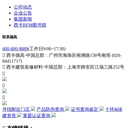
公司动态
企业公告
集团新闻
西卡BFM图书馆
联系德高
400-800-9889
(工作日9:00~17:30)

西卡德高·中国总部：广州市海珠区南洲路158号南塔 (020-
84411717)

西卡建筑装修材料·中国总部：上海市静安区江场三路252号



寻找附近门店
产品防伪查询
证书查询鉴定
十环&绿
建资质
莱茵认证查询