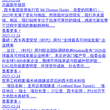
2025-12-24
总裁新年致辞
西卡集团首席执行官 Mr.Thomas Hasler 亲爱的同事们：
2025年充满了变化与挑战。然而面对这些现实，我们并未退
缩。相反，我们始终专注于自身可掌控的领域，感谢大家在整
个过程中展现的奉献精神和......
查看更多 +
2025-12-24
重磅！西卡再度荣登《时代》周刊 “全球最具可持续发展” 企
业榜单
近日，《时代》周刊联合国际调研机构Statista发布"2026全
球最具可持续发展企业榜单"。本次评选门槛严苛，组委会面
向全球5,800余家企业，围绕可持续承诺与权威外部评级、
ESG信息披露透明度、环境管控成效、社会责任......
查看更多 +
2025-12-24
世界工程档案|最长铁路隧道背后的西卡防水科技
项目名称： 圣哥达基线隧道（Gotthard Base Tunnel） 项
目地点： 瑞士 项目长度： 57公里 西卡应用： 约330万平
方米防水卷材等 ......
查看更多 +
2025-12-24