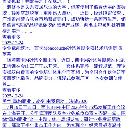
当场抓获！判处实刑！彻底凉了！
装修本是关系安居乐业的大事，但若使用了假冒伪劣的瓷砖
胶，轻则空鼓脱落，重则伤人毁财。 近日，经过缜密侦查，
广州番禺警方联合市场监督部门，成功斩断一条跨市生产、销
售假冒“德高”品牌瓷砖胶的黑色产业链。两名主犯被判处有期
徒刑实刑，......
查看更多 +
2025-12-24
专业赋能落地｜西卡Monocouche砂浆首期专项技术培训圆满
落幕
随着西卡M砂浆全新上市，近日，西卡M砂浆首期标准化施
工培训在金山工厂正式开营。一套体系完整、流程规范、理论
实操双向覆盖的专业培训体系全面亮相，为全国合作伙伴筑牢
项目落地后盾。品牌实力，沉浸式参观厂区 本次参训伙伴
首......
查看更多 +
2025-12-24
勇气-重构商业，改变-由我启动，决战2026
7月19日至21日，西卡BFM·中国2026半年市场发展工作会议
在上海召开。公司管理团队及各业务单位负责人齐聚一堂，围
绕“重构商业”这一主题，统一思想认知，研讨业务发展新政
策，部署下半年重点工作方向，为实现全年经营目标凝聚共