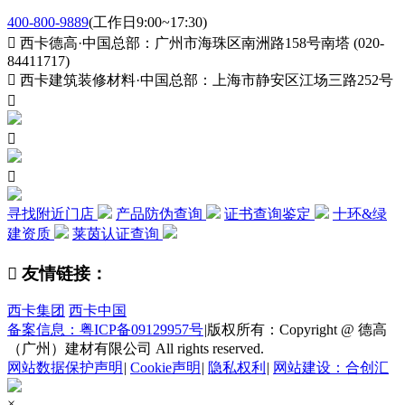
400-800-9889
(工作日9:00~17:30)

西卡德高·中国总部：广州市海珠区南洲路158号南塔 (020-
84411717)

西卡建筑装修材料·中国总部：上海市静安区江场三路252号



寻找附近门店
产品防伪查询
证书查询鉴定
十环&绿
建资质
莱茵认证查询

友情链接：
西卡集团
西卡中国
备案信息：粤ICP备09129957号
|
版权所有：Copyright @ 德高
（广州）建材有限公司 All rights reserved.
网站数据保护声明
|
Cookie声明
|
隐私权利
|
网站建设：合创汇
×