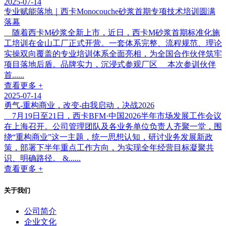
2025-07-14
专业赋能落地｜西卡Monocouche砂浆首期专项技术培训圆满
落幕
随着西卡M砂浆全新上市，近日，西卡M砂浆首期标准化施
工培训在金山工厂正式开营。一套体系完整、流程规范、理论
实操双向覆盖的专业培训体系全面亮相，为全国合作伙伴筑牢
项目落地后盾。品牌实力，沉浸式参观厂区 本次参训伙伴
首......
查看更多 +
2025-07-14
勇气-重构商业，改变-由我启动，决战2026
7月19日至21日，西卡BFM·中国2026半年市场发展工作会议
在上海召开。公司管理团队及各业务单位负责人齐聚一堂，围
绕“重构商业”这一主题，统一思想认知，研讨业务发展新政
策，部署下半年重点工作方向，为实现全年经营目标凝聚共
识、明确路径。 &......
查看更多 +
关于我们
公司简介
企业文化