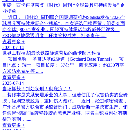
重磅！西卡再度荣登《时代》周刊 “全球最具可持续发展” 企
业榜单
近日，《时代》周刊联合国际调研机构Statista发布"2026全
球最具可持续发展企业榜单"。本次评选门槛严苛，组委会面
向全球5,800余家企业，围绕可持续承诺与权威外部评级、
ESG信息披露透明度、环境管控成效、社会责任......
查看更多 +
2025-07-14
世界工程档案|最长铁路隧道背后的西卡防水科技
项目名称： 圣哥达基线隧道（Gotthard Base Tunnel） 项
目地点： 瑞士 项目长度： 57公里 西卡应用： 约330万平
方米防水卷材等 ......
查看更多 +
2025-07-14
当场抓获！判处实刑！彻底凉了！
装修本是关系安居乐业的大事，但若使用了假冒伪劣的瓷砖
胶，轻则空鼓脱落，重则伤人毁财。 近日，经过缜密侦查，
广州番禺警方联合市场监督部门，成功斩断一条跨市生产、销
售假冒“德高”品牌瓷砖胶的黑色产业链。两名主犯被判处有期
徒刑实刑，......
查看更多 +